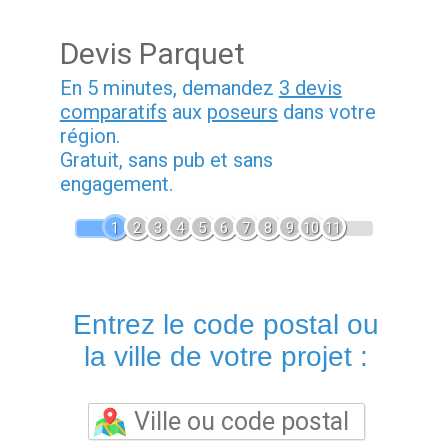
Devis Parquet
En 5 minutes, demandez
3 devis
comparatifs
aux
poseurs
dans votre
région.
Gratuit, sans pub et sans
engagement.
1
2
3
4
5
6
7
8
9
10
11
Entrez le code postal ou
la ville de votre projet :