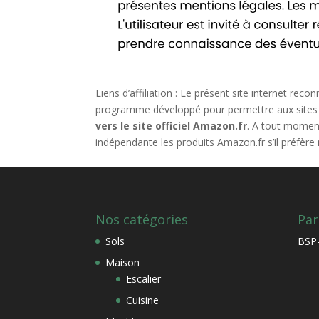
Liens d’affiliation : Le présent site internet rec
programme développé pour permettre aux sites 
vers le site officiel Amazon.fr
. A tout moment
indépendante les produits Amazon.fr s’il préfère
Nos catégories
Par
Sols
BSP-
Maison
Escalier
Cuisine