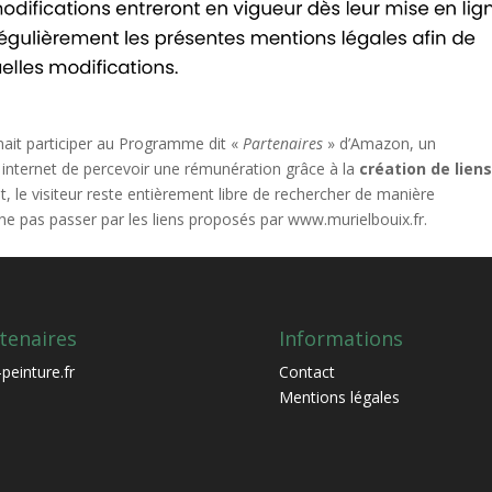
onnait participer au Programme dit «
Partenaires
» d’Amazon, un
internet de percevoir une rémunération grâce à la
création de lien
, le visiteur reste entièrement libre de rechercher de manière
 ne pas passer par les liens proposés par www.murielbouix.fr.
tenaires
Informations
peinture.fr
Contact
Mentions légales