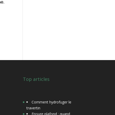
s
Top articles
Comment hydrofuger le
travertin
Fissure plafond : quand