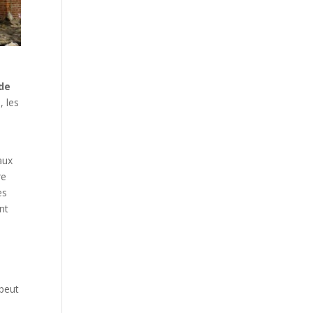
 de
, les
e
aux
re
es
nt
 peut