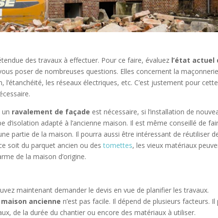
’étendue des travaux à effectuer. Pour ce faire, évaluez
l’état actuel
vous poser de nombreuses questions. Elles concernent la maçonnerie
n, l’étanchéité, les réseaux électriques, etc. C’est justement pour cett
écessaire.
i un
ravalement de façade
est nécessaire, si l’installation de nouve
pe d‘isolation adapté à l’ancienne maison. Il est même conseillé de fai
ne partie de la maison. Il pourra aussi être intéressant de réutiliser d
ce soit du parquet ancien ou des
tomettes
, les vieux matériaux peuve
harme de la maison d’origine.
pouvez maintenant demander le devis en vue de planifier les travaux.
e maison ancienne
n’est pas facile. Il dépend de plusieurs facteurs. Il
x, de la durée du chantier ou encore des matériaux à utiliser.