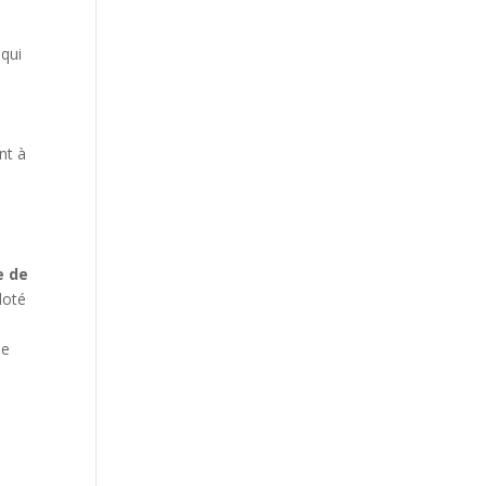
 qui
nt à
e de
 doté
le