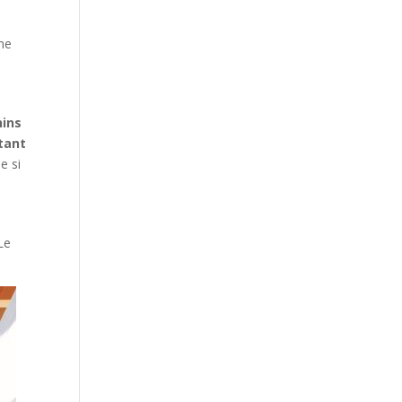
une
nins
tant
e si
 Le