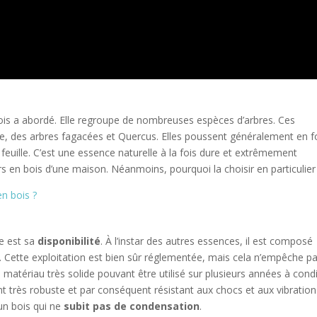
ois a abordé. Elle regroupe de nombreuses espèces d’arbres. Ces
ille, des arbres fagacées et Quercus. Elles poussent généralement en f
feuille. C’est une essence naturelle à la fois dure et extrêmement
ers en bois d’une maison. Néanmoins, pourquoi la choisir en particulier
en bois ?
ne est sa
disponibilité
. À l’instar des autres essences, il est composé
. Cette exploitation est bien sûr réglementée, mais cela n’empêche p
un matériau très solide pouvant être utilisé sur plusieurs années à cond
ent très robuste et par conséquent résistant aux chocs et aux vibration
un bois qui ne
subit pas de condensation
.