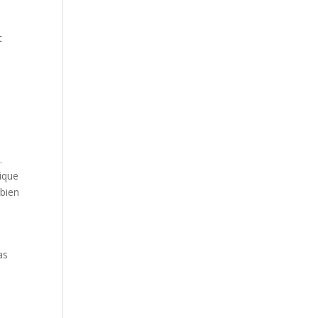
t
e
.
tique
 bien
as