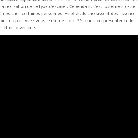
 la réalisation de ce type d’escalier. Cependant, c’est justement cette
lèmes chez certaines personnes. En effet, ils choisissent des essences
oins ou pas. Avez-vous le même souci ? Si oui, voici présenter ci-des
s et inconvénients !