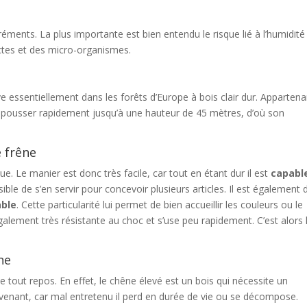
ments. La plus importante est bien entendu le risque lié à l’humidité
nsectes et des micro-organismes.
e essentiellement dans les forêts d’Europe à bois clair dur. Appartena
de pousser rapidement jusqu’à une hauteur de 45 mètres, d’où son
e frêne
ue. Le manier est donc très facile, car tout en étant dur il est
capabl
ossible de s’en servir pour concevoir plusieurs articles. Il est également
able
. Cette particularité lui permet de bien accueillir les couleurs ou le
également très résistante au choc et s’use peu rapidement. C’est alors 
êne
 tout repos. En effet, le chêne élevé est un bois qui nécessite un
prévenant, car mal entretenu il perd en durée de vie ou se décompose.