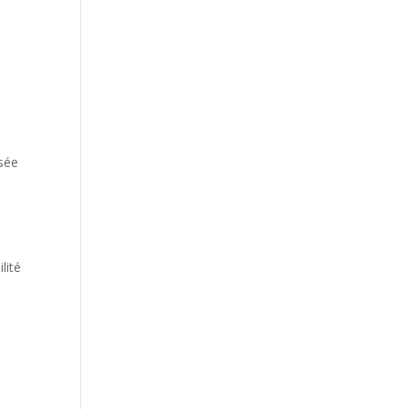
isée
lité