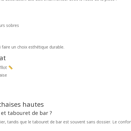
urs sobres
si faire un choix esthétique durable.
at
’îlot
aise
chaises hautes
 et tabouret de bar ?
r, tandis que le tabouret de bar est souvent sans dossier. Le confor