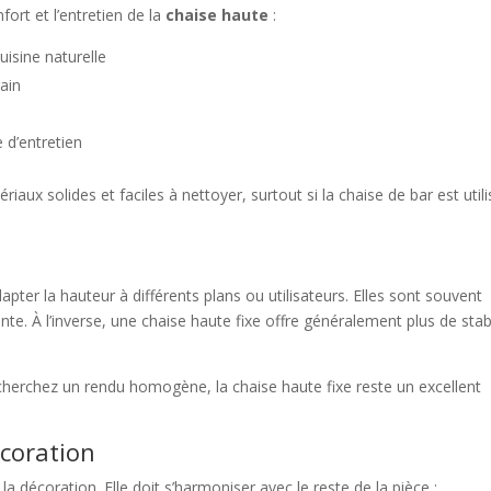
nfort et l’entretien de la
chaise haute
:
uisine naturelle
rain
e d’entretien
ériaux solides et faciles à nettoyer, surtout si la chaise de bar est util
pter la hauteur à différents plans ou utilisateurs. Elles sont souvent
nte. À l’inverse, une chaise haute fixe offre généralement plus de stabi
 cherchez un rendu homogène, la chaise haute fixe reste un excellent
écoration
la décoration. Elle doit s’harmoniser avec le reste de la pièce :