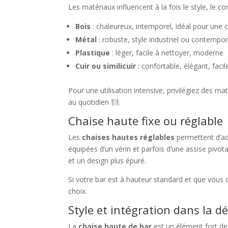
Les matériaux influencent à la fois le style, le co
Bois
: chaleureux, intemporel, idéal pour une c
Métal
: robuste, style industriel ou contempo
Plastique
: léger, facile à nettoyer, moderne
Cuir ou similicuir
: confortable, élégant, facil
Pour une utilisation intensive, privilégiez des mat
au quotidien
.
Chaise haute fixe ou réglable
Les
chaises hautes réglables
permettent d’ada
équipées d’un vérin et parfois d’une assise pivota
et un design plus épuré.
Si votre bar est à hauteur standard et que vous
choix.
Style et intégration dans la d
La
chaise haute de bar
est un élément fort de 