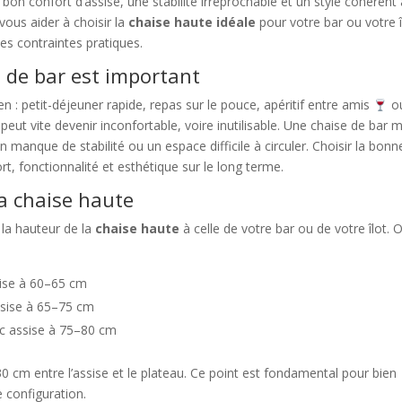
bon confort d’assise, une stabilité irréprochable et un style cohérent
vous aider à choisir la
chaise haute idéale
pour votre bar ou votre î
es contraintes pratiques.
e de bar est important
en : petit-déjeuner rapide, repas sur le pouce, apéritif entre amis
o
ut vite devenir inconfortable, voire inutilisable. Une chaise de bar m
manque de stabilité ou un espace difficile à circuler. Choisir la bonn
rt, fonctionnalité et esthétique sur le long terme.
la chaise haute
 la hauteur de la
chaise haute
à celle de votre bar ou de votre îlot. 
sise à 60–65 cm
assise à 65–75 cm
ec assise à 75–80 cm
 30 cm entre l’assise et le plateau. Ce point est fondamental pour bien
 configuration.