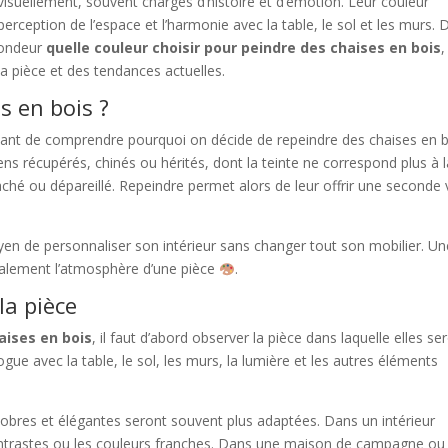
isuellement, souvent chargés d’histoire et d’émotion. Leur couleur
perception de l’espace et l’harmonie avec la table, le sol et les murs.
ofondeur
quelle couleur choisir pour peindre des chaises en bois
,
la pièce et des tendances actuelles.
s en bois ?
tant de comprendre pourquoi on décide de repeindre des chaises en b
ns récupérés, chinés ou hérités, dont la teinte ne correspond plus à l
taché ou dépareillé. Repeindre permet alors de leur offrir une seconde 
yen de personnaliser son intérieur sans changer tout son mobilier. Un
talement l’atmosphère d’une pièce
.
la pièce
aises en bois
, il faut d’abord observer la pièce dans laquelle elles se
logue avec la table, le sol, les murs, la lumière et les autres éléments
sobres et élégantes seront souvent plus adaptées. Dans un intérieur
ntrastes ou les couleurs franches. Dans une maison de campagne ou