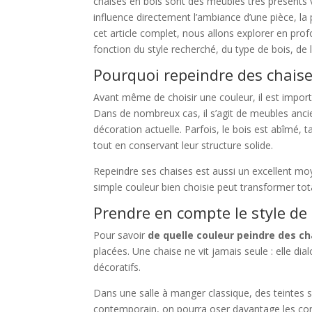
chaises en bois sont des meubles très présents v
influence directement l’ambiance d’une pièce, la 
cet article complet, nous allons explorer en pr
fonction du style recherché, du type de bois, de 
Pourquoi repeindre des chaise
Avant même de choisir une couleur, il est impor
Dans de nombreux cas, il s’agit de meubles ancie
décoration actuelle. Parfois, le bois est abîmé, 
tout en conservant leur structure solide.
Repeindre ses chaises est aussi un excellent mo
simple couleur bien choisie peut transformer to
Prendre en compte le style de 
Pour savoir
de quelle couleur peindre des ch
placées. Une chaise ne vit jamais seule : elle dia
décoratifs.
Dans une salle à manger classique, des teintes 
contemporain, on pourra oser davantage les co