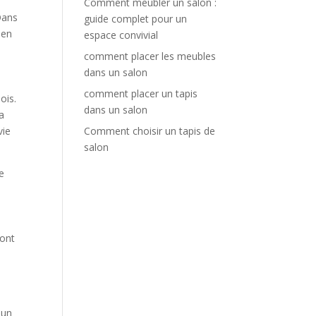
Comment meubler un salon :
 Dans
guide complet pour un
 en
espace convivial
comment placer les meubles
dans un salon
comment placer un tapis
ois.
dans un salon
a
Comment choisir un tapis de
vie
salon
e
ront
 un