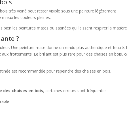
 bois
n bois très veiné peut rester visible sous une peinture légèrement
e mieux les couleurs pleines.
 bien les peintures mates ou satinées qui laissent respirer la matière
lante ?
couleur. Une peinture mate donne un rendu plus authentique et feutré. 
x aux frottements. Le brillant est plus rare pour des chaises en bois, ca
satinée est recommandée pour repeindre des chaises en bois.
e des chaises en bois
, certaines erreurs sont fréquentes :
rable